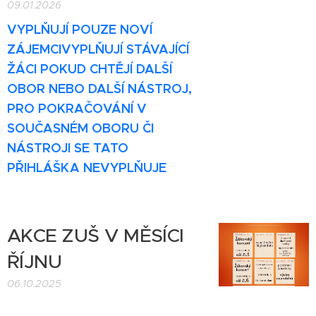
09.01.2026
VYPLŇUJÍ POUZE NOVÍ
ZÁJEMCI
VYPLŇUJÍ STÁVAJÍCÍ
ŽÁCI POKUD CHTĚJÍ DALŠÍ
OBOR NEBO DALŠÍ NÁSTROJ,
PRO POKRAČOVÁNÍ V
SOUČASNÉM OBORU ČI
NÁSTROJI SE TATO
PŘIHLÁŠKA NEVYPLŇUJE
AKCE ZUŠ V MĚSÍCI
ŘÍJNU
06.10.2025