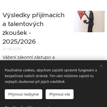
Výsledky přijímacích
a talentových
zkoušek -
2025/2026
27.06.2025
Vážení zákonní zástupci a
uchazeči,
Používáme cookies, abychom zajistili správné fungování a
bezpečnost našich stránek. Tím vám můžeme zajistit tu
Starší články
nejlepší zkušenost při jejich návštěvě.
Přijmout nezbytné
Přijmout vše
2017-2025 © Všechna práva vyhrazena.