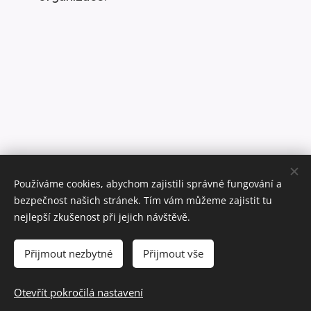
Používáme cookies, abychom zajistili správné fungování a
bezpečnost našich stránek. Tím vám můžeme zajistit tu
nejlepší zkušenost při jejich návštěvě.
Přijmout nezbytné
Přijmout vše
2017-2025 © Všechna práva vyhrazena.
Otevřít pokročilá nastavení
Vytvořeno službou
Webnode
Cookies