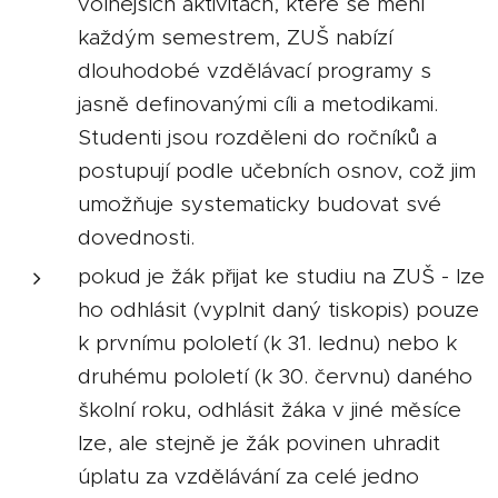
volnějších aktivitách, které se mění
každým semestrem, ZUŠ nabízí
dlouhodobé vzdělávací programy s
jasně definovanými cíli a metodikami.
Studenti jsou rozděleni do ročníků a
postupují podle učebních osnov, což jim
umožňuje systematicky budovat své
dovednosti.
pokud je žák přijat ke studiu na ZUŠ - lze
ho odhlásit (vyplnit daný tiskopis) pouze
k prvnímu pololetí (k 31. lednu) nebo k
druhému pololetí (k 30. červnu) daného
školní roku, odhlásit žáka v jiné měsíce
lze, ale stejně je žák povinen uhradit
úplatu za vzdělávání za celé jedno