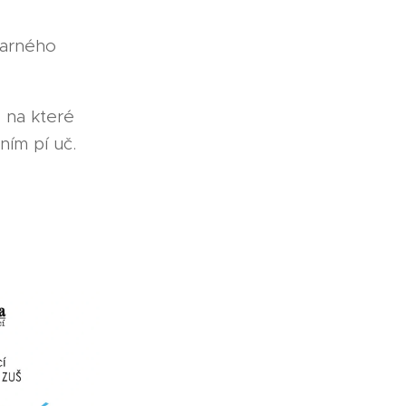
varného
, na které
ním pí uč.