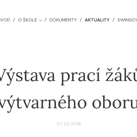
ÚVOD
O ŠKOLE
DOKUMENTY
AKTUALITY
SWINGOV
Výstava prací žák
výtvarného obor
07.02.2018