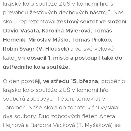
krajské kolo soutěže ZUŠ v komorní hře s
převahou žesťových dechových nástrojů. Naši
žesťový sextet ve složení
školu reprezentoval
David Vašata, Karolína Mylerová, Tomáš
Hemelík, Miroslav Máslo, Tomáš Prokop,
Robin Švagr (V. Hloušek)
a ve své věkové
obsadil 1. místo a postoupil také do
kategorii
ústředního kola soutěže.
ve středu 15. března
O den později,
, proběhlo
krajské kolo soutěže ZUŠ v komorní hře
souborů zobcových fléten, tentokrát v
Jaroměři. Naše škola do tohoto klání vyslala
dva soubory, Duo zobcových fléten Aneta
Hejnová a Barbora Vacková (T. Myšáková) se