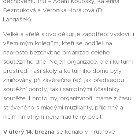
dechovému triu – Adam Koubský, Kateřina
Bezrouková a Veronika Horáková (D.
Langášek).
Velké a vřelé slovo děkuji je zapotřebí vyslovit i
všem mým kolegům, kteří se podíleli na
naprosto bezchybné organizaci celého
soutěžního dne. Nejen organizace, ale i kulturní
prostředí naší školy a kulturního domu byly
zmiňovány při závěrečné řeči jak předsedou
soutěžní poroty, tak i samotnými účastníky
soutěže. I proto my, organizátoři, máme z času,
stráveného s mladými muzikanty, příjemný a
ničím hmotným nenahraditelný pocit.
V úterý 14. března
se konalo v Trutnově