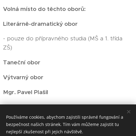
Volná místo do těchto oborů:
Literárně-dramatický obor
- pouze do přípravného studia (MŠ a 1. třída
ZŠ)
Taneční obor
Výtvarný obor
Mgr. Pavel Plašil
Share
Používáme cookies, abychom zajistili správné fungování a
bezpečnost našich stránek. Tím vám můžeme zajistit tu
nejlepší zkušenost při jejich návštěvě.