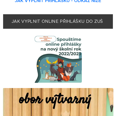
JAK VYPLNIT PŘIHLÁŠKU - ODKAZ NÍŽE
JAK VYPLNIT ONLINE PŘIHLÁŠKU DO ZUŠ