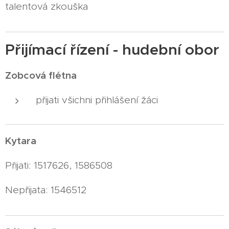
talentová zkouška
Přijímací řízení - hudební obor
Zobcová flétna
přijati všichni přihlášení žáci
Kytara
Přijati: 1517626, 1586508
Nepřijata: 1546512