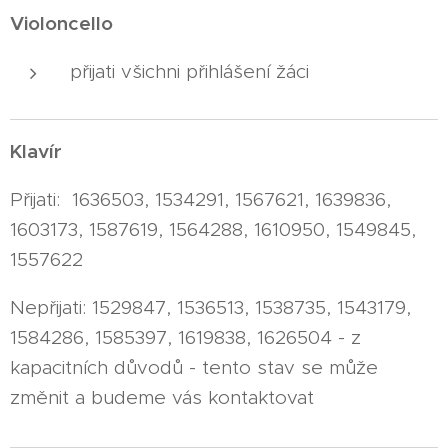
Violoncello
přijati všichni přihlášení žáci
Klavír
Přijati: 1636503, 1534291, 1567621, 1639836,
1603173, 1587619, 1564288, 1610950, 1549845,
1557622
Nepřijati: 1529847, 1536513, 1538735, 1543179,
1584286, 1585397, 1619838, 1626504 - z
kapacitních důvodů - tento stav se může
změnit a budeme vás kontaktovat