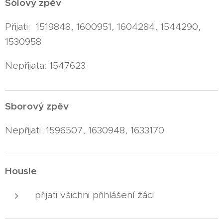
Sólový zpěv
Přijati: 1519848, 1600951, 1604284, 1544290,
1530958
Nepřijata: 1547623
Sborový zpěv
Nepřijati: 1596507, 1630948, 1633170
Housle
přijati všichni přihlášení žáci