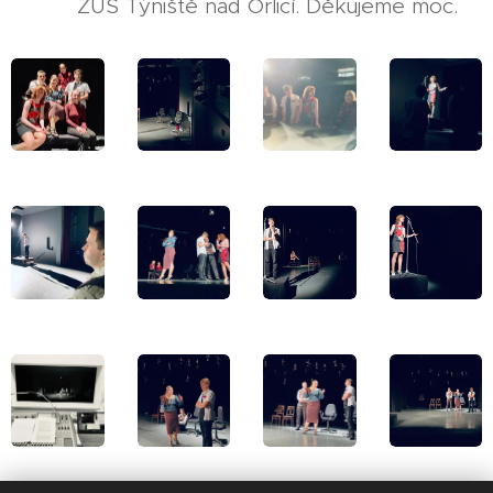
ZUŠ Týniště nad Orlicí. Děkujeme moc.