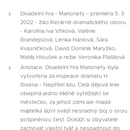
Divadelní hra - Marionety - premiéra 5. 3.
2022 - žáci literárně-dramatického oboru
- Karolína Iva Vítková, Valérie
Brandejsová, Lenka Hánlová, Sára
Kvasničková, David Dominik Maryško,
Matěj Hloušek a režie Veronika Plašilová
Anotace: Divadelní hra Marionety byla
vytvořena za inspirace dramatu H.
Ibsena - Nepřítel lidu. Celá dějová linie
obepíná jedno klidně vyhlížející se
městečko, za jehož zdmi ale mladá
majitelka lázní svádí nesnadný boj o svou
pošpiněnou čest. Dokáží si obyvatelé
zachovat vlastní tvář a nespadnout do