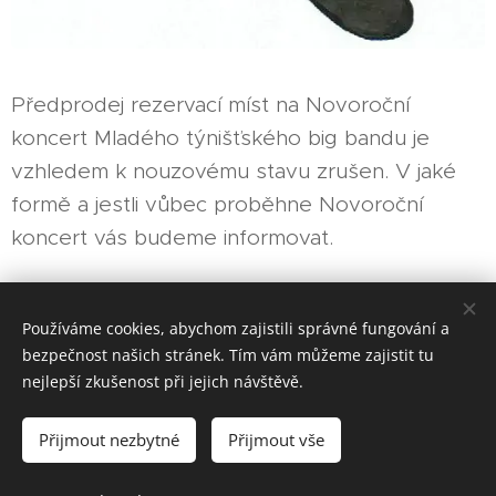
Předprodej rezervací míst na Novoroční
koncert Mladého týnišťského big bandu je
vzhledem k nouzovému stavu zrušen. V jaké
formě a jestli vůbec proběhne Novoroční
koncert vás budeme informovat.
Share
Používáme cookies, abychom zajistili správné fungování a
bezpečnost našich stránek. Tím vám můžeme zajistit tu
nejlepší zkušenost při jejich návštěvě.
Přijmout nezbytné
Přijmout vše
2017-2025 © Všechna práva vyhrazena.