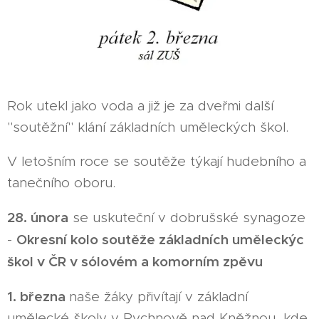
Rok utekl jako voda a již je za dveřmi další
"soutěžní" klání základních uměleckých škol.
V letošním roce se soutěže týkají hudebního a
tanečního oboru.
28. února
se uskuteční v dobrušské synagoze
Okresní kolo soutěže základních uměleckýc
-
škol v ČR v sólovém a komorním zpěvu
1. března
naše žáky přivítají v základní
umělecké školy v Rychnově nad Kněžnou, kde