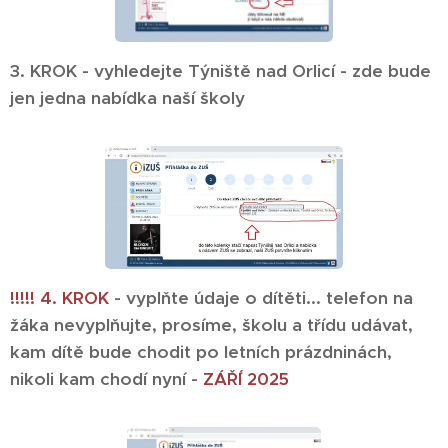
3. KROK - vyhledejte Týniště nad Orlicí - zde bude
jen jedna nabídka naší školy
!!!!! 4. KROK
- vyplňte údaje o dítěti... telefon na
žáka nevyplňujte, prosíme, školu a třídu udávat,
kam dítě bude chodit po letních prázdninách,
nikoli kam chodí nyní -
ZÁŘ´Í 2025