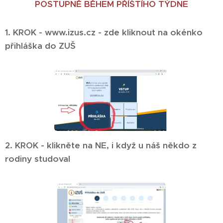
POSTUPNĚ BĚHEM PŘÍŠTÍHO TÝDNE
1. KROK - www.izus.cz - zde kliknout na okénko
přihláška do ZUŠ
2. KROK - klikněte na NE, i když u náš někdo z
rodiny studoval