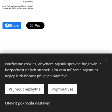
Share
Používáme cookies, abychom zajistili správné fungování a
bezpečnost našich stránek. Tím vám můžeme zajistit tu
nejlepší zkušenost při jejich návštěvě.
Přijmout nezbytné
Přijmout vše
2017-2025 © Všechna práva vyhrazena.
Otevřít pokročilá nastavení
Vytvořeno službou
Webnode
Cookies