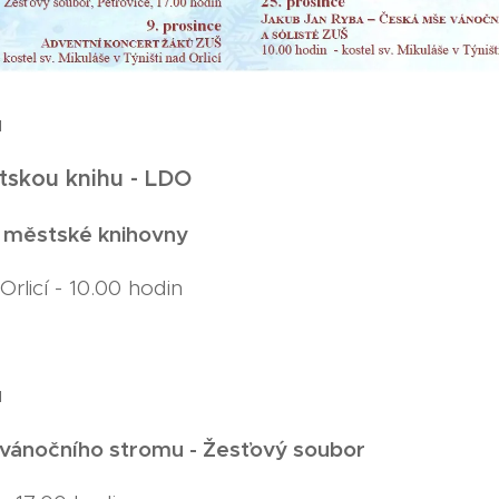
u
tskou knihu - LDO
ň městské knihovny
Orlicí - 10.00 hodin
u
vánočního stromu - Žesťový soubor