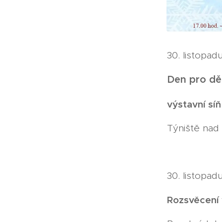
30. listopad
Den pro dě
výstavní sí
Týniště nad 
30. listopad
Rozsvěcení 