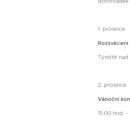
Borohrádek 
1. prosince
Rozsvěcení 
Týniště nad 
2. prosince
Vánoční kon
15.00 hod. -