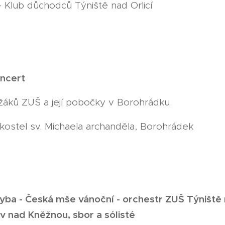
- Klub důchodců Týniště nad Orlicí
ncert
žáků ZUŠ a její pobočky v Borohrádku
 kostel sv. Michaela archanděla, Borohrádek
yba - Česká mše vánoční - orchestr ZUŠ Týniště n
 nad Kněžnou, sbor a sólisté