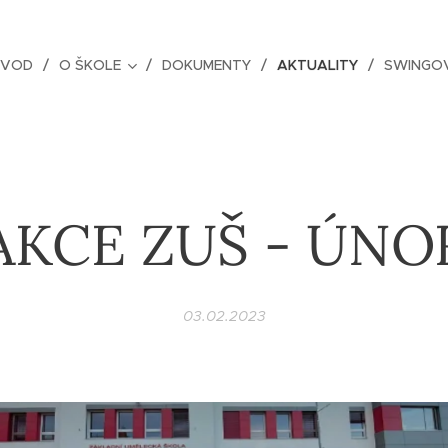
ÚVOD
O ŠKOLE
DOKUMENTY
AKTUALITY
SWINGOV
AKCE ZUŠ - ÚNO
03.02.2023