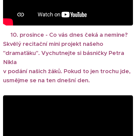
🎄
10. prosince - Co vás dnes čeká a nemine?
Skvělý recitační mini projekt našeho
"dramaťáku". Vychutnejte si básničky Petra
Nikla
v podání našich žáků. Pokud to jen trochu jde,
usmějme se na ten dnešní den.