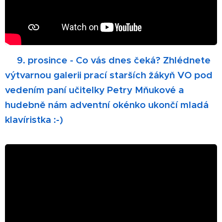
🎄
9. prosince - Co vás dnes čeká? Zhlédnete
výtvarnou galerii prací starších žákyň VO pod
vedením paní učitelky Petry Mňukové a
hudebně nám adventní okénko ukončí mladá
klavíristka :-)