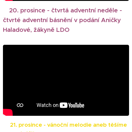
20. prosince - čtvrtá adventní neděle -
🎄
čtvrté adventní básnění v podání Aničky
Haladové, žákyně LDO
🎄
21. prosince - vánoční melodie aneb těšíme