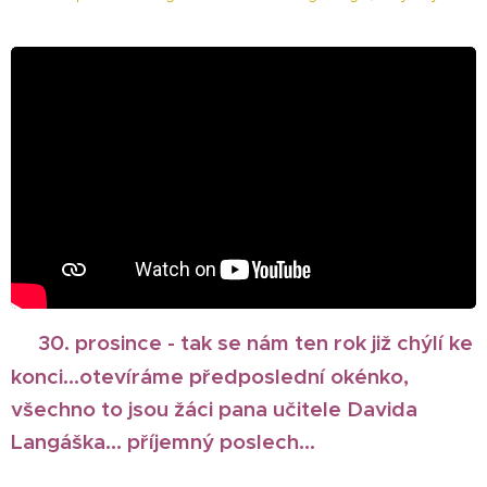
🎄
30. prosince - t
ak se nám ten rok již chýlí ke
konci...otevíráme předposlední okénko,
všechno to jsou žáci pana učitele Davida
Langáška... příjemný poslech...