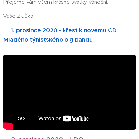
Přejeme vám všem krásné svátky vánoční.
Vaše ZUŠka
🎄
1. prosince 2020 - křest k novému CD
Mladého týnišťského big bandu