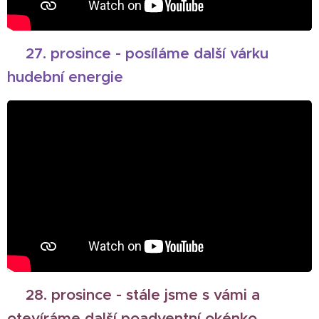
🎄27. prosince - posíláme další várku
hudební energie
🎄
28. prosince - stále jsme s vámi a
otevíráme další poadventní okénko