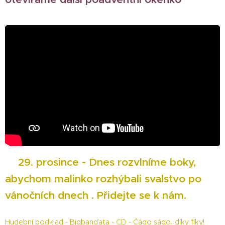
🎄
29. prosince - Dnes rozvlníme boky,
abychom malinko rozhýbali svalstvo po
vánočních dnech . Přidejte se k nám.
Hudební podklad - Bigbanďata - CD - Čágo ságo, díky fíky!