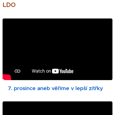
LDO
7. prosince aneb věříme v lepší zítřky
🎄