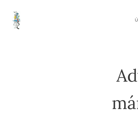
Ad
mám