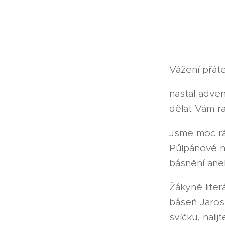
Vážení přáte
nastal adve
dělat Vám r
Jsme moc rá
Půlpánové n
básnění ane
Žákyně lite
báseň Jaros
svíčku, nalij