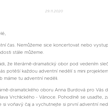
29.11.2020
lé,
ntní čas. Nemůžeme sice koncertovat nebo vystup
adosti stále můžeme.
di, že literárně-dramatický obor pod vedením sleč
ás potěší každou adventní nedělí s mini projekte
b máme tu adventní neděli.
rárně-dramatického oboru Anna Burdová pro Vás dn
lava Vrchlického - Vánoce. Pohodlně se usaďte, z
te si voňavý čaj a vychutnejte si první adventní ned