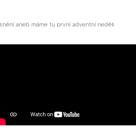
a
snění aneb máme tu první adventní neděli