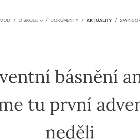
ÚVOD
O ŠKOLE
DOKUMENTY
AKTUALITY
SWINGOV
ventní básnění a
e tu první adve
neděli