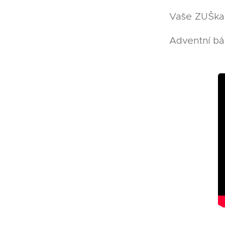
Vaše ZUŠk
Adventní bá