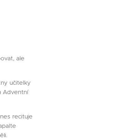
ovat, ale
ny učitelky
m Adventní
es recituje
apalte
ěli.